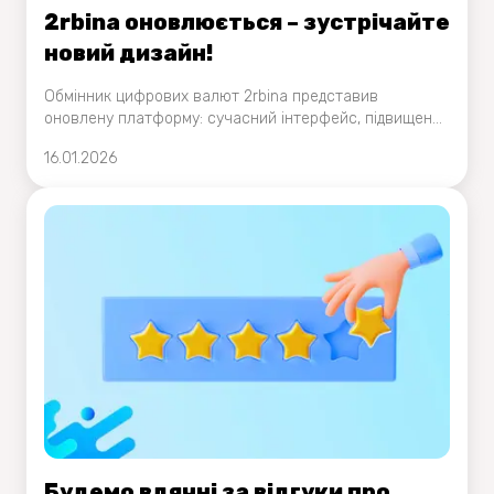
2rbina оновлюється – зустрічайте
новий дизайн!
Обмінник цифрових валют 2rbina представив
оновлену платформу: сучасний інтерфейс, підвищена
стабільність роботи та посилені заходи безпеки для
16.01.2026
користувачів
Будемо вдячні за відгуки про