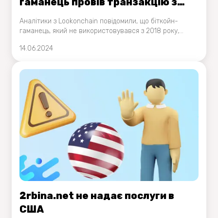
гаманець провів транзакцію з
8000 BTC на Binance
Аналітики з Lookonchain повідомили, що біткойн-
гаманець, який не використовувався з 2018 року,
нещодавно здійснив транзакцію на суму 8000 BTC.
14.06.2024
Користувач відправив кошти на Binance – найбільшу
за обсягом торгів платформу.
2rbina.net не надає послуги в
США