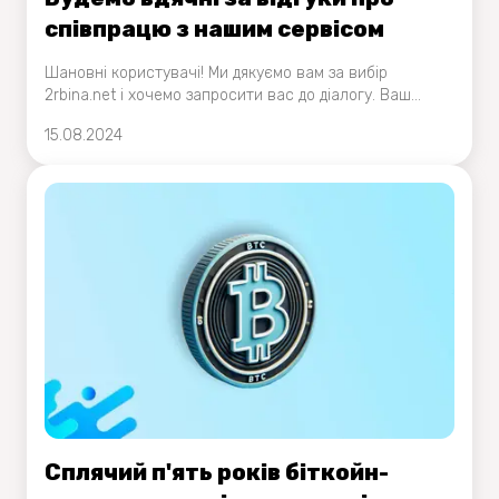
співпрацю з нашим сервісом
Шановні користувачі! Ми дякуємо вам за вибір
2rbina.net і хочемо запросити вас до діалогу. Ваш
зворотний зв'язок для нас надзвичайно важливий,
15.08.2024
оскільки він допомагає нам об'єктивно оцінювати
свою роботу і знаходити можливості для подальшого
поліпшення сервісу.
Сплячий п'ять років біткойн-