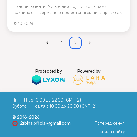
Шановні клієнти, Ми хочемо поділитися з вами
важливою інформацією про останні зміни в правилах
обслуговування обмінного сервісу 2rbina.net. Нова
02.10.2023
географічна політика: Ми більше не надаємо послуги
жителям Сполучених Штатів Америки
1
2
Protected by
Powered by
Пн. — Пт. з 10:00 до 22:00 (GMT+2)
Субота — Неділя з 10:00 до 20:00 (GMT+2)
© 2016-2026
2rbina.official@gmail.com
Попередження
Правила сайту