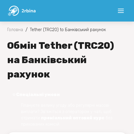
/
Головна
Tether (TRC20) to Банківський рахунок
Обмін Tether (TRC20)
на Банківський
рахунок
⭐️
Спеціальні умови
Плануєте велику угоду або регулярні масові
виплати? Зв'яжіться з оператором у чаті, щоб
отримати
преміальний оптовий курс
без
прихованих комісій.