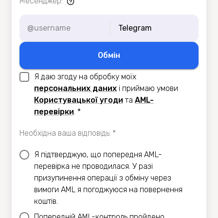
Месенджер
:
Telegram
Обмiн
Я даю згоду на обробку моїх
персональних даних
i приймаю умови
Користувацької угоди
та
AML-
перевiрки
.
*
Необхідна ваша відповідь
:
*
Я підтверджую, що попередня AML-
перевірка не проводилася. У разі
призупинення операції з обміну через
вимоги AML я погоджуюся на повернення
коштів.
Попередній AML-контроль пройдено.