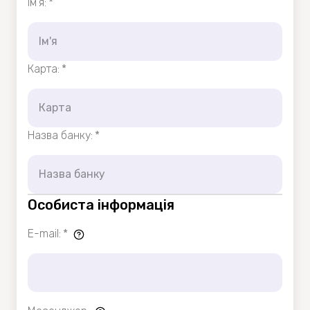
Ім'я
:
*
Карта
:
*
Назва банку
:
*
Особиста інформація
E-mail
:
*