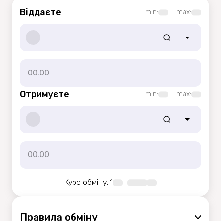
Віддаєте
min:
max:
Отримуєте
min:
max:
Курс обміну
: 1
=
Правила обмiну