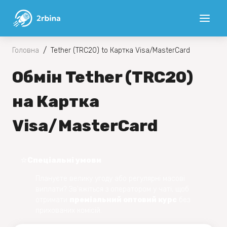
/
Головна
Tether (TRC20) to Картка Visa/MasterCard
Обмін Tether (TRC20)
на Картка
Visa/MasterCard
⭐️
Спеціальні умови
Плануєте велику угоду або регулярні масові
виплати? Зв'яжіться з оператором у чаті, щоб
отримати
преміальний оптовий курс
без
прихованих комісій.