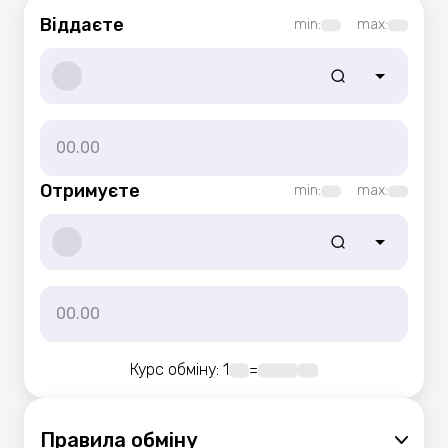
Віддаєте
min:
max:
Отримуєте
min:
max:
Курс обміну
: 1
=
Правила обмiну