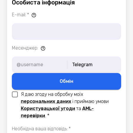
Особиста інформація
E-mail
:
*
Месенджер
:
Telegram
Обмiн
Я даю згоду на обробку моїх
персональних даних
i приймаю умови
Користувацької угоди
та
AML-
перевiрки
.
*
Необхідна ваша відповідь
:
*