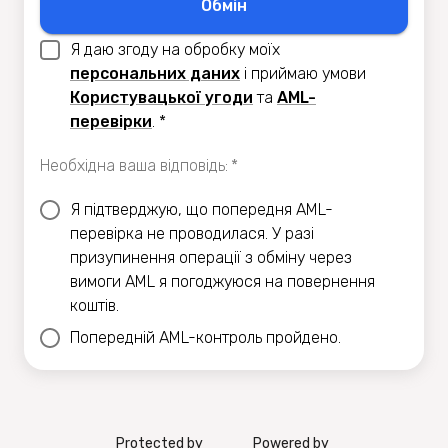
Обмiн
Я даю згоду на обробку моїх
персональних даних
i приймаю умови
Користувацької угоди
та
AML-
перевiрки
.
*
Необхідна ваша відповідь
:
*
Я підтверджую, що попередня AML-
перевірка не проводилася. У разі
призупинення операції з обміну через
вимоги AML я погоджуюся на повернення
коштів.
Попередній AML-контроль пройдено.
Protected by
Powered by