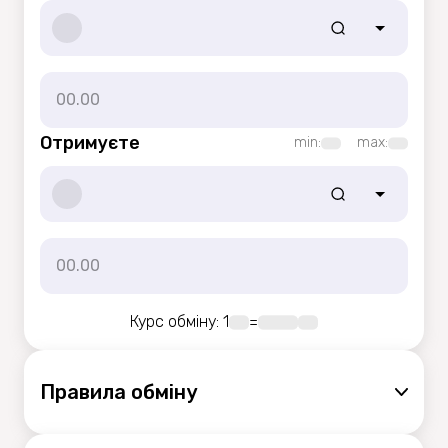
Отримуєте
min:
max:
Курс обміну
: 1
=
Правила обмiну