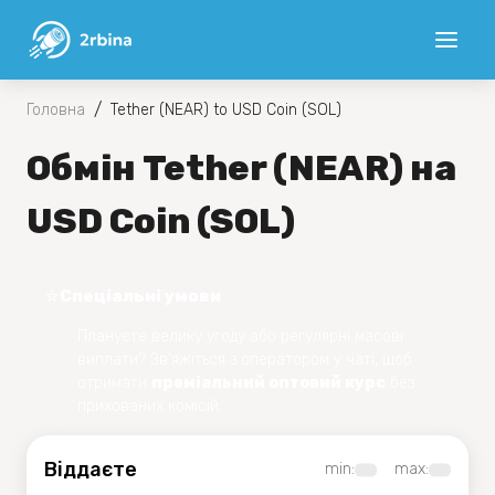
/
Головна
Tether (NEAR) to USD Coin (SOL)
Обмін Tether (NEAR) на
USD Coin (SOL)
⭐️
Спеціальні умови
Плануєте велику угоду або регулярні масові
виплати? Зв'яжіться з оператором у чаті, щоб
отримати
преміальний оптовий курс
без
прихованих комісій.
Віддаєте
min:
max: