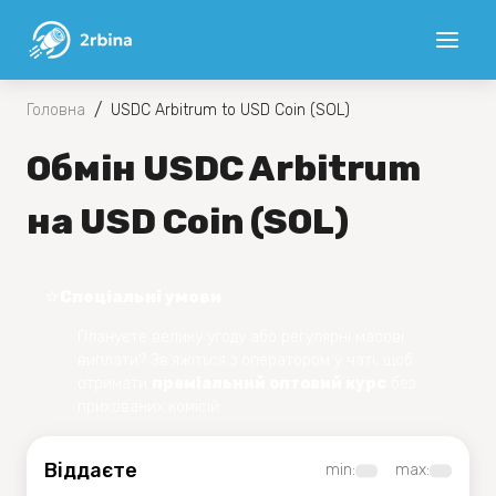
/
Головна
USDC Arbitrum to USD Coin (SOL)
Обмін USDC Arbitrum
на USD Coin (SOL)
⭐️
Спеціальні умови
Плануєте велику угоду або регулярні масові
виплати? Зв'яжіться з оператором у чаті, щоб
отримати
преміальний оптовий курс
без
прихованих комісій.
Віддаєте
min:
max: