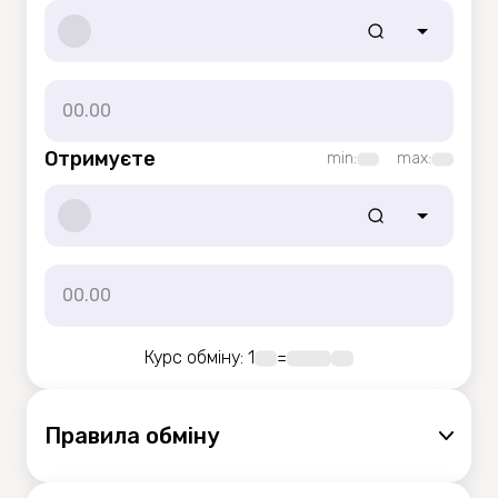
Отримуєте
min:
max:
Курс обміну
: 1
=
Правила обмiну