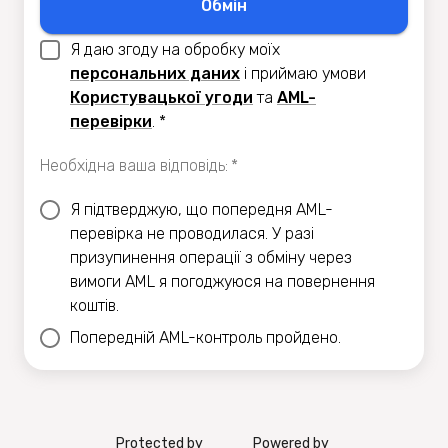
Обмiн
Я даю згоду на обробку моїх
персональних даних
i приймаю умови
Користувацької угоди
та
AML-
перевiрки
.
*
Необхідна ваша відповідь
:
*
Я підтверджую, що попередня AML-
перевірка не проводилася. У разі
призупинення операції з обміну через
вимоги AML я погоджуюся на повернення
коштів.
Попередній AML-контроль пройдено.
Protected by
Powered by