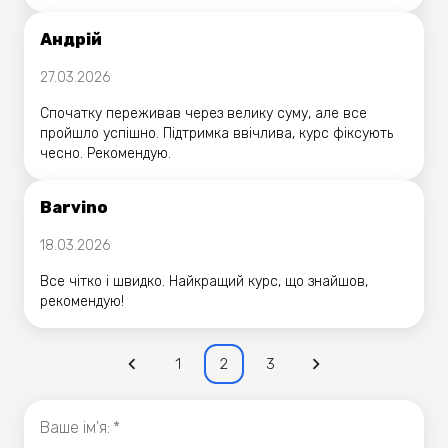
Андрій
27.03.2026
Спочатку переживав через велику суму, але все
пройшло успішно. Підтримка ввічлива, курс фіксують
чесно. Рекомендую.
Barvino
18.03.2026
Все чітко і швидко. Найкращий курс, що знайшов,
рекомендую!
1
2
3
Ваше iм'я
:
*