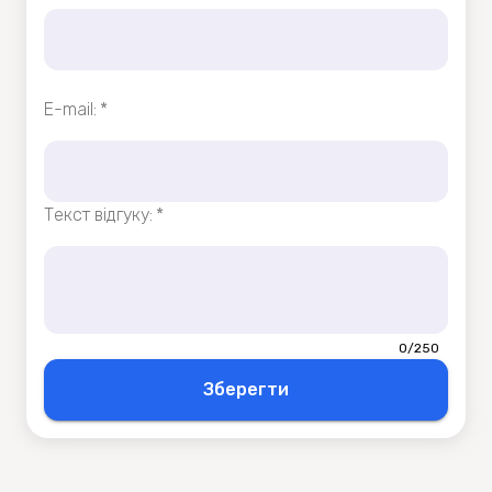
E-mail
:
*
Текст вiдгуку
:
*
0/250
Зберегти